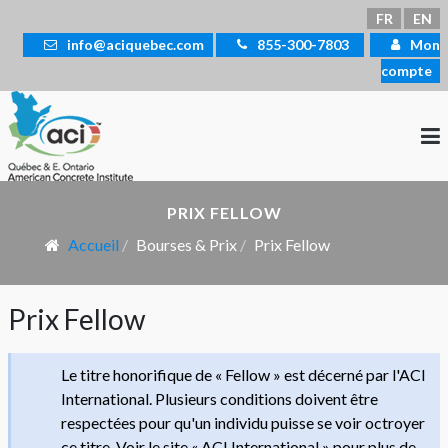
Sélectionnez votre langue
FR
EN
info@aciquebec.com
855-300-7803
Mon
compte
PRIX FELLOW
Accueil
Bourses & Prix
Prix Fellow
Prix Fellow
Le titre honorifique de « Fellow » est décerné par l'ACI
International. Plusieurs conditions doivent être
respectées pour qu'un individu puisse se voir octroyer
ce titre. Voir le site « ACI International » pour plus de