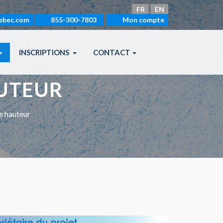
FR
EN
ebec.com
855-300-7803
Mon compte
INSCRIPTIONS
CONTACT
UTEUR
e hauteur