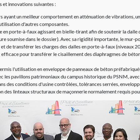
s et innovations suivantes :​
rs ayant un meilleur comportement en atténuation de vibrations, un
utilisation d'autres composantes.​
e en porte-à-faux agissant en bielle-tirant afin de soutenir la dall
ure soumise dans le dossier). Avec sa rigidité importante, le mur-
t de transférer les charges des dalles en porte-à-faux (niveaux 200
 efficace pour transférer le cisaillement des diaphragmes de béton
permis l'utilisation en enveloppe de panneaux de béton préfabriqué
ec les pavillons patrimoniaux du campus historique du PSNM, avec 
dans des conditions d'usine contrôlées, tolérances serrées, envelopp
ion des linteaux structuraux de maçonnerie normalement requis pou